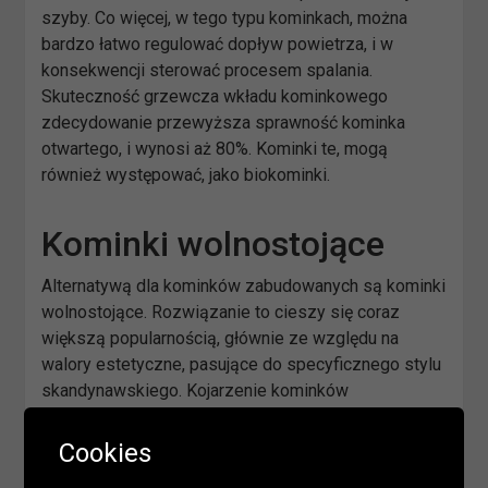
szyby. Co więcej, w tego typu kominkach, można
bardzo łatwo regulować dopływ powietrza, i w
konsekwencji sterować procesem spalania.
Skuteczność grzewcza wkładu kominkowego
zdecydowanie przewyższa sprawność kominka
otwartego, i wynosi aż 80%. Kominki te, mogą
również występować, jako biokominki.
Kominki wolnostojące
Alternatywą dla kominków zabudowanych są kominki
wolnostojące. Rozwiązanie to cieszy się coraz
większą popularnością, głównie ze względu na
walory estetyczne, pasujące do specyficznego stylu
skandynawskiego. Kojarzenie kominków
wolnostojących z używanymi niegdyś kominkami
kozami, jest błędne. Obecne kominki charakteryzują
Cookies
się nienaganną estetyką i przemyślanym projektem.