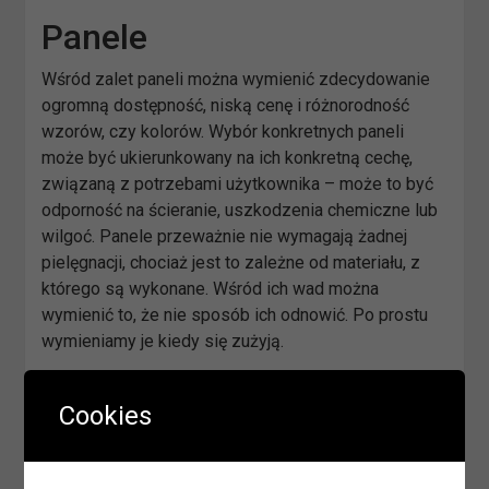
Panele
Wśród zalet paneli można wymienić zdecydowanie
ogromną dostępność, niską cenę i różnorodność
wzorów, czy kolorów. Wybór konkretnych paneli
może być ukierunkowany na ich konkretną cechę,
związaną z potrzebami użytkownika – może to być
odporność na ścieranie, uszkodzenia chemiczne lub
wilgoć. Panele przeważnie nie wymagają żadnej
pielęgnacji, chociaż jest to zależne od materiału, z
którego są wykonane. Wśród ich wad można
wymienić to, że nie sposób ich odnowić. Po prostu
wymieniamy je kiedy się zużyją.
Płytki podłogowe
Cookies
Płytki wcale nie muszą być wykorzystywane
wyłącznie w łazience, czy w kuchni. Można wyłożyć