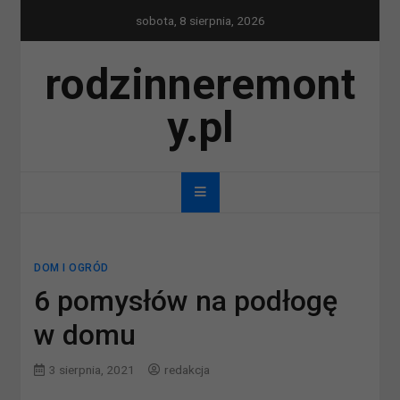
Skip
sobota, 8 sierpnia, 2026
to
content
rodzinneremont
y.pl
DOM I OGRÓD
6 pomysłów na podłogę
w domu
3 sierpnia, 2021
redakcja