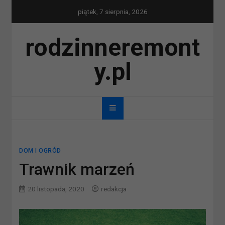
Skip
piątek, 7 sierpnia, 2026
to
content
rodzinneremont
y.pl
DOM I OGRÓD
Trawnik marzeń
20 listopada, 2020
redakcja