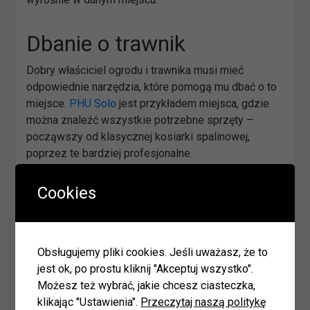
Dbanie o trawnik
Dobry właściciel ogrodu i trawnika musi mieć
odpowiednie narzędzia, które pomogą mu dbać o to
miejsce.
PHU Solo
jest przykładem miejsca, gdzie
można znaleźć wszystkie potrzebne sprzęty –
począwszy od klasycznej kosiarki spalinowej,
poprzez te bardziej profesjonalne.
Każdy trawnik powinien być regularnie przycinany.
Cookies
Ważne jest też odpowiednie odżywianie i nawożenie
trawy. Bez regularnego nawadniania, trawa nie będzie
rosła, albo będzie brzydko przyschnięta – tą
Obsługujemy pliki cookies. Jeśli uważasz, że to
czynność też należy wpisać do swojego planu
jest ok, po prostu kliknij "Akceptuj wszystko".
pielęgnacji, zwłaszcza latem. Oprócz tego należy też
Możesz też wybrać, jakie chcesz ciasteczka,
wyznaczyć ścieżki, gdzie będzie można chodzić, co
klikając "Ustawienia".
Przeczytaj naszą politykę
jest istotne w momencie wzrostu roślin – dzięki