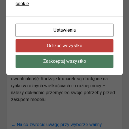
cookie
temu wyrosną równo.
Kosiarki spalinowe do
Ustawienia
trawników
Wybierając kosiarki spalinowe należy zastanowić się
Odrzuć wszystko
jakie będą spełniały wymagania trawnika. Oprócz
mocy i wielkości istotnym aspektem będzie
Zaakceptuj wszystko
zorientowanie się, gdzie w pobliżu znajduje się
serwis kosiarek. Lepiej być przygotowanym na tą
ewentualność. Rodzaje kosiarek są dostępne na
rynku w różnych wielkościach i o różnej mocy –
należy dokładnie przemyśleć swoje potrzeby przed
zakupem modelu.
←
Na co zwrócić uwagę przy wyborze wanny