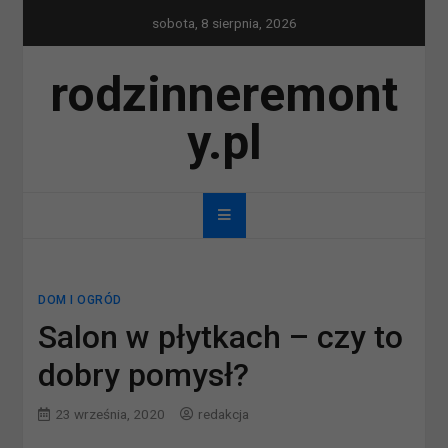
Skip
sobota, 8 sierpnia, 2026
to
content
rodzinneremont
y.pl
DOM I OGRÓD
Salon w płytkach – czy to
dobry pomysł?
23 września, 2020
redakcja