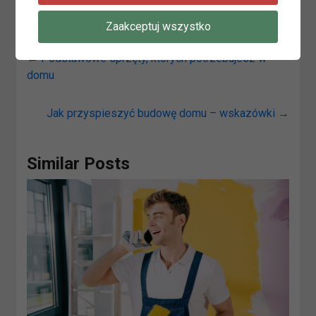
Zaakceptuj wszystko
←
Podstawowe sprzęty, których potrzebujesz w
domu
Jak przyspieszyć budowę domu – wskazówki
→
Similar Posts