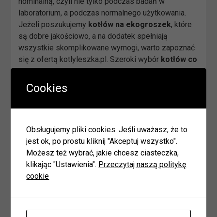
nominalną, czyli nie tylko podczas badań w
laboratorium, a podczas normalnego użytkowania.
Jeżeli poszukujemy
kotłów na
ekogroszek
, które
są dobre jakościowo, a na dodatek spełniają
wszystkie skomplikowane wymogi, warto zapoznać
się z ofertą kotlyleszka.pl. Szeroki wybór
kotłów co
na
ekogroszek
sprawi, że każdy potencjalny
użytkownik znajdzie coś odpowiedniego dla siebie.
Cookies
Kotły co na ekogroszek
—
jak działają?
Obsługujemy pliki cookies. Jeśli uważasz, że to
jest ok, po prostu kliknij "Akceptuj wszystko".
Konstrukcja pieca pozwala na spalanie węgla typu
Możesz też wybrać, jakie chcesz ciasteczka,
ekogroszek, który podawany jest do palnik za
klikając "Ustawienia".
Przeczytaj naszą politykę
pomocą podajnika ślimakowego. Nie musimy
cookie
martwic się ciągłym dokładaniem paliwa, ponieważ
zasobnik z reguły wystarczy uzupełniać co kilka dni.
Ekogroszek trzeba zapalić ręcznie, jednak dalszy