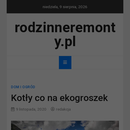
Skip
niedziela, 9 sierpnia, 2026
to
content
rodzinneremont
y.pl
DOM I OGRÓD
Kotły co na ekogroszek
9 listopada, 2020
redakcja