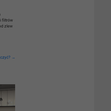
a
filtrów
pod zlew
liczyć?
→