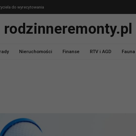
zyciela do wyrecytowania
 Nauczyciela – dwie linijki
rodzinneremonty.pl
 dla koleżanek z pracy
ień Kobiet – bezpieczny humor
 i wychowawczyni klasy
rady
Nieruchomości
Finanse
RTV i AGD
Fauna 