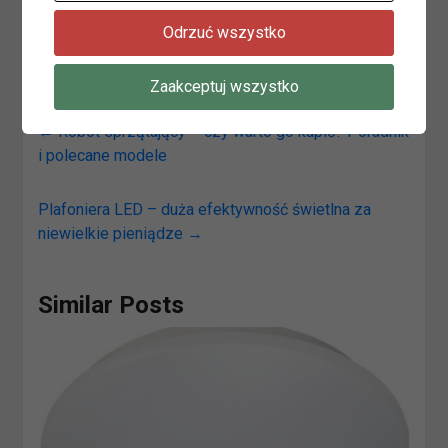
dostępności ich rodzajów i wzorów, każdy znajdzie
Odrzuć wszystko
fotel dopasowany do swoich potrzeb.
Zaakceptuj wszystko
←
Robot sprzątający – czy warto go kupić? Poradnik
i polecane modele
Plafoniera LED – duża efektywność świetlna za
niewielkie pieniądze
→
Similar Posts