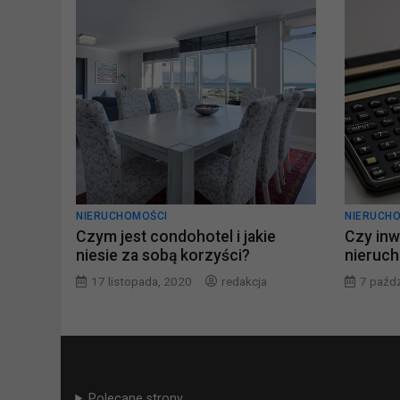
NIERUCHOMOŚCI
NIERUCH
Czym jest condohotel i jakie
Czy in
niesie za sobą korzyści?
nieruch
17 listopada, 2020
redakcja
7 paźdz
Polecane strony