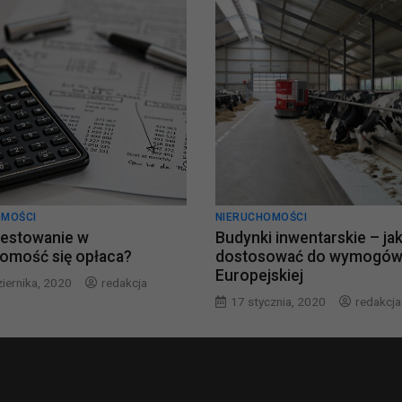
OMOŚCI
NIERUCHOMOŚCI
westowanie w
Budynki inwentarskie – ja
omość się opłaca?
dostosować do wymogów 
Europejskiej
iernika, 2020
redakcja
17 stycznia, 2020
redakcja