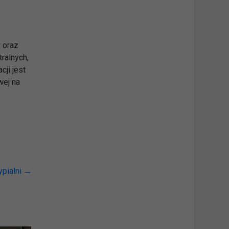
 oraz
ralnych,
ji jest
wej na
ypialni
→