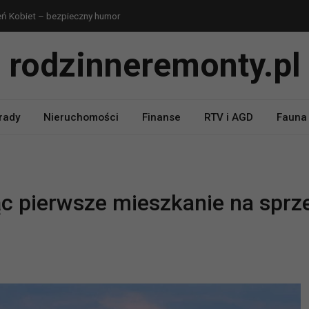
eń Kobiet – bezpieczny humor
 Kobiet – jedno zdanie
rodzinneremonty.pl
ń Babci i Dziadka
Babci i Dziadka
dla koleżanek z pracy
rady
Nieruchomości
Finanse
RTV i AGD
Fauna 
ąc pierwsze mieszkanie na sprz