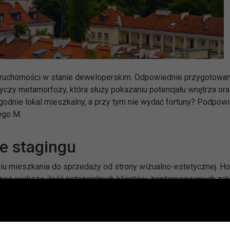
eruchomości w stanie deweloperskim. Odpowiednie przygotowan
czy metamorfozy, która służy pokazaniu potencjału wnętrza or
ygodnie lokal mieszkalny, a przy tym nie wydać fortuny? Podpow
ego M.
 stagingu
niu mieszkania do sprzedaży od strony wizualno-estetycznej. H
iągnąć większą ilość potencjalnych klientów, zainteresowanych z
 stolicy przywiązuje dużą uwagę do wystroju i wyposażenia w
e stagera”,
który zajmie się kompleksową modernizacją lokalu
 atrakcyjny dla potencjalnych nabywców. Aktualnie usługa cieszy 