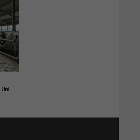
k
Unii