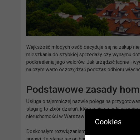
Większość młodych osób decyduje się na zakup ni
mieszkania do szybkiej sprzedaży czy wynajmu doty
podkreśleniu jego walorów. Jak urządzić ładnie i w
na czym warto oszczędzać podczas odbioru własn
Podstawowe zasady home
Usługa o tajemniczej nazwie polega na przygotowa
staging to zbiór działań, które mają na celu przyc
nieruchomości w Warszawie. Większość mieszkańców
Cookies
Doskonałym rozwiązaniem jest wynajęcie tzw.
„hom
sprawi, że stanie się on bardziej funkcjonalny oraz