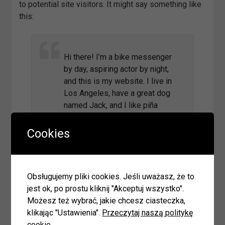
to potential site visitors. It might say something like
this:
Hi there! I’m a bike messenger
by day, aspiring actor by night,
and this is my website. I live in
Los Angeles, have a great dog
named Jack, and I like piña
coladas. (And gettin’ caught in
the rain.)
Cookies
…or something like this:
Obsługujemy pliki cookies. Jeśli uważasz, że to
jest ok, po prostu kliknij "Akceptuj wszystko".
Możesz też wybrać, jakie chcesz ciasteczka,
The XYZ Doohickey Company
klikając "Ustawienia".
Przeczytaj naszą politykę
was founded in 1971, and has
cookie